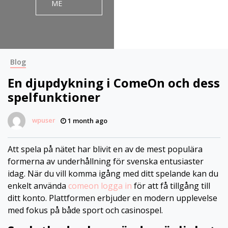
ME
Blog
En djupdykning i ComeOn och dess
spelfunktioner
wpuser
1 month ago
Att spela på nätet har blivit en av de mest populära
formerna av underhållning för svenska entusiaster
idag. När du vill komma igång med ditt spelande kan du
enkelt använda
comeon logga in
för att få tillgång till
ditt konto. Plattformen erbjuder en modern upplevelse
med fokus på både sport och casinospel.