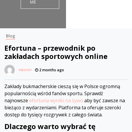
ME
Blog
Efortuna – przewodnik po
zakładach sportowych online
wpuser
2 months ago
Zakłady bukmacherskie cieszą się w Polsce ogromną
popularnością wśród fanów sportu. Sprawdź
najnowsze
efortuna wyniki na żywo
aby być zawsze na
bieżąco z wydarzeniami. Platforma ta oferuje szeroki
dostęp do tysięcy rozgrywek z całego świata.
Dlaczego warto wybrać tę