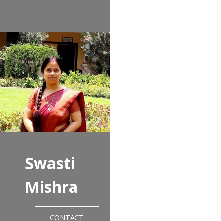
Skip
to
content
Swasti
Mishra
CONTACT