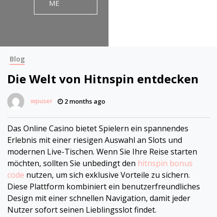
ME
Blog
Die Welt von Hitnspin entdecken
wpuser
2 months ago
Das Online Casino bietet Spielern ein spannendes
Erlebnis mit einer riesigen Auswahl an Slots und
modernen Live-Tischen. Wenn Sie Ihre Reise starten
möchten, sollten Sie unbedingt den
hitnspin bonus
code
nutzen, um sich exklusive Vorteile zu sichern.
Diese Plattform kombiniert ein benutzerfreundliches
Design mit einer schnellen Navigation, damit jeder
Nutzer sofort seinen Lieblingsslot findet.