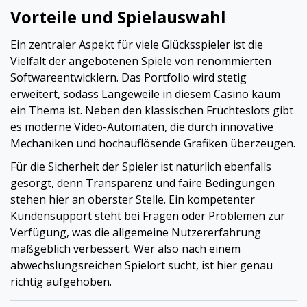
Vorteile und Spielauswahl
Ein zentraler Aspekt für viele Glücksspieler ist die
Vielfalt der angebotenen Spiele von renommierten
Softwareentwicklern. Das Portfolio wird stetig
erweitert, sodass Langeweile in diesem Casino kaum
ein Thema ist. Neben den klassischen Früchteslots gibt
es moderne Video-Automaten, die durch innovative
Mechaniken und hochauflösende Grafiken überzeugen.
Für die Sicherheit der Spieler ist natürlich ebenfalls
gesorgt, denn Transparenz und faire Bedingungen
stehen hier an oberster Stelle. Ein kompetenter
Kundensupport steht bei Fragen oder Problemen zur
Verfügung, was die allgemeine Nutzererfahrung
maßgeblich verbessert. Wer also nach einem
abwechslungsreichen Spielort sucht, ist hier genau
richtig aufgehoben.