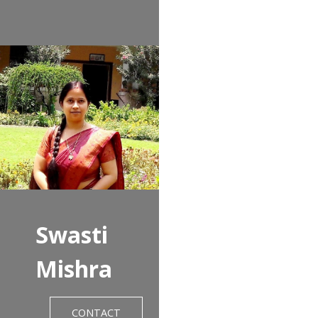
Skip
to
content
Swasti
Mishra
CONTACT