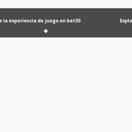
 la experiencia de juego en bet30
Expl
tion