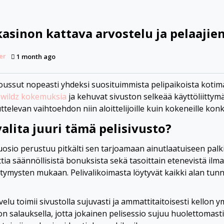
kasinon kattava arvostelu ja pelaaji
er
1 month ago
oussut nopeasti yhdeksi suosituimmista pelipaikoista kotim
a
wildz kokemuksia
ja kehuvat sivuston selkeää käyttöliittym
ttelevan vaihtoehdon niin aloittelijoille kuin kokeneille konk
valita juuri tämä pelisivusto?
uosio perustuu pitkälti sen tarjoamaan ainutlaatuiseen palki
tia säännöllisistä bonuksista sekä tasoittain etenevistä ilma
tymysten mukaan. Pelivalikoimasta löytyvät kaikki alan tunn
elu toimii sivustolla sujuvasti ja ammattitaitoisesti kellon 
n salauksella, jotta jokainen pelisessio sujuu huolettomasti